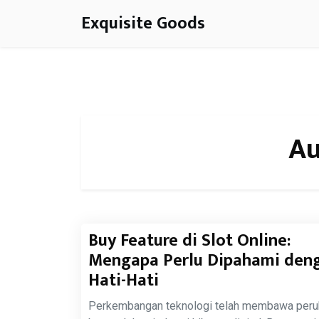
Skip
Exquisite Goods
to
content
Au
Buy Feature di Slot Online:
Mengapa Perlu Dipahami den
Hati-Hati
Perkembangan teknologi telah membawa per