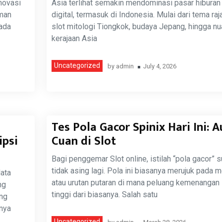
inovasi
Asia terlihat semakin mendominasi pasar hiburan
man
digital, termasuk di Indonesia. Mulai dari tema ra
ada
slot mitologi Tiongkok, budaya Jepang, hingga n
kerajaan Asia
Uncategorized
by
admin
July 4, 2026
Tes Pola Gacor Spinix Hari Ini: 
ipsi
Cuan di Slot
Bagi penggemar Slot online, istilah “pola gacor” 
tidak asing lagi. Pola ini biasanya merujuk pada
data
atau urutan putaran di mana peluang kemenangan 
ng
tinggi dari biasanya. Salah satu
ang
nya
Uncategorized