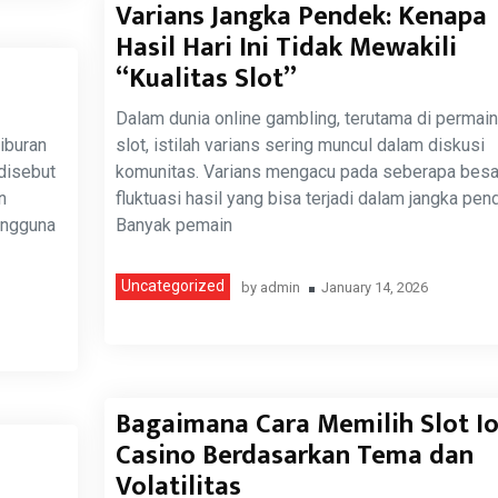
Varians Jangka Pendek: Kenapa
Hasil Hari Ini Tidak Mewakili
“Kualitas Slot”
Dalam dunia online gambling, terutama di permai
iburan
slot, istilah varians sering muncul dalam diskusi
disebut
komunitas. Varians mengacu pada seberapa besa
n
fluktuasi hasil yang bisa terjadi dalam jangka pen
engguna
Banyak pemain
Uncategorized
by
admin
January 14, 2026
Bagaimana Cara Memilih Slot I
Casino Berdasarkan Tema dan
Volatilitas