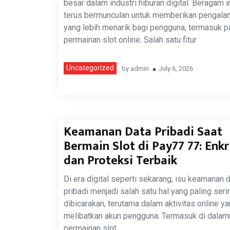
besar dalam industri hiburan digital. Beragam 
terus bermunculan untuk memberikan pengala
yang lebih menarik bagi pengguna, termasuk p
permainan slot online. Salah satu fitur
Uncategorized
by
admin
July 6, 2026
Keamanan Data Pribadi Saat
Bermain Slot di Pay77 77: Enkr
dan Proteksi Terbaik
Di era digital seperti sekarang, isu keamanan 
pribadi menjadi salah satu hal yang paling seri
dibicarakan, terutama dalam aktivitas online y
melibatkan akun pengguna. Termasuk di dalam
permainan slot