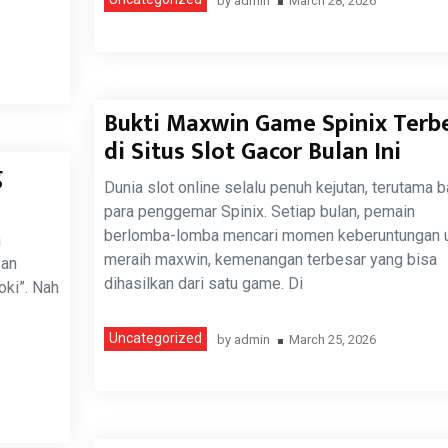
by
admin
March 28, 2026
Bukti Maxwin Game Spinix Terb
di Situs Slot Gacor Bulan Ini
g
Dunia slot online selalu penuh kejutan, terutama b
para penggemar Spinix. Setiap bulan, pemain
berlomba-lomba mencari momen keberuntungan 
a
meraih maxwin, kemenangan terbesar yang bisa
san
dihasilkan dari satu game. Di
oki”. Nah
Uncategorized
by
admin
March 25, 2026