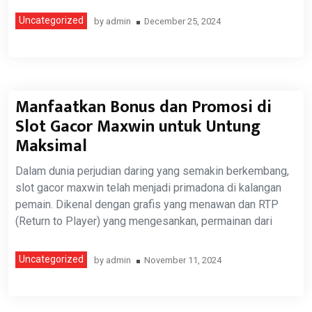
Uncategorized
by
admin
December 25, 2024
Manfaatkan Bonus dan Promosi di
Slot Gacor Maxwin untuk Untung
Maksimal
Dalam dunia perjudian daring yang semakin berkembang,
slot gacor maxwin telah menjadi primadona di kalangan
pemain. Dikenal dengan grafis yang menawan dan RTP
(Return to Player) yang mengesankan, permainan dari
Uncategorized
by
admin
November 11, 2024