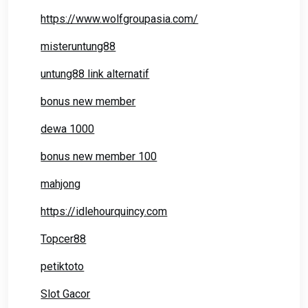
https://www.wolfgroupasia.com/
misteruntung88
untung88 link alternatif
bonus new member
dewa 1000
bonus new member 100
mahjong
https://idlehourquincy.com
Topcer88
petiktoto
Slot Gacor