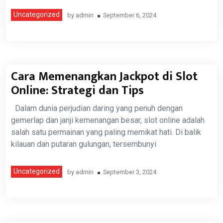
Uncategorized
by
admin
September 6, 2024
Cara Memenangkan Jackpot di Slot
Online: Strategi dan Tips
Dalam dunia perjudian daring yang penuh dengan
gemerlap dan janji kemenangan besar, slot online adalah
salah satu permainan yang paling memikat hati. Di balik
kilauan dan putaran gulungan, tersembunyi
Uncategorized
by
admin
September 3, 2024