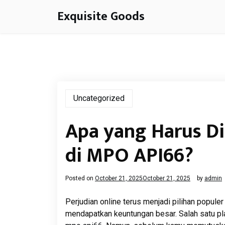
Skip
Exquisite Goods
to
content
Uncategorized
Apa yang Harus D
di MPO API66?
Posted on
October 21, 2025
October 21, 2025
by
admin
Perjudian online terus menjadi pilihan popul
mendapatkan keuntungan besar. Salah satu pla