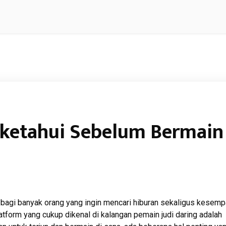
iketahui Sebelum Bermain
er bagi banyak orang yang ingin mencari hiburan sekaligus kesemp
tform yang cukup dikenal di kalangan pemain judi daring adalah