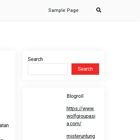
Sample Page
Search
Search
Blogroll
https://www.
wolfgroupasi
a.com/
atan
misteruntung