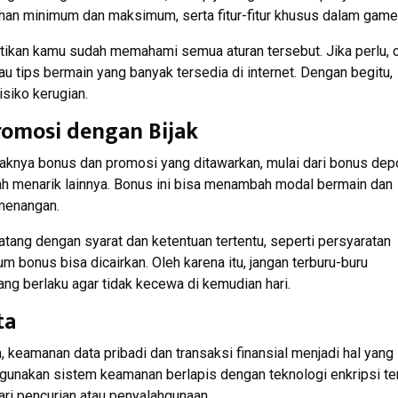
ruhan minimum dan maksimum, serta fitur-fitur khusus dalam game
tikan kamu sudah memahami semua aturan tersebut. Jika perlu, c
tau tips bermain yang banyak tersedia di internet. Dengan begitu,
isiko kerugian.
romosi dengan Bijak
aknya bonus dan promosi yang ditawarkan, mulai dari bonus dep
iah menarik lainnya. Bonus ini bisa menambah modal bermain dan
menangan.
tang dengan syarat dan ketentuan tertentu, seperti persyaratan
m bonus bisa dicairkan. Oleh karena itu, jangan terburu-buru
g berlaku agar tidak kecewa di kemudian hari.
ta
 keamanan data pribadi dan transaksi finansial menjadi hal yang
nakan sistem keamanan berlapis dengan teknologi enkripsi te
ri pencurian atau penyalahgunaan.