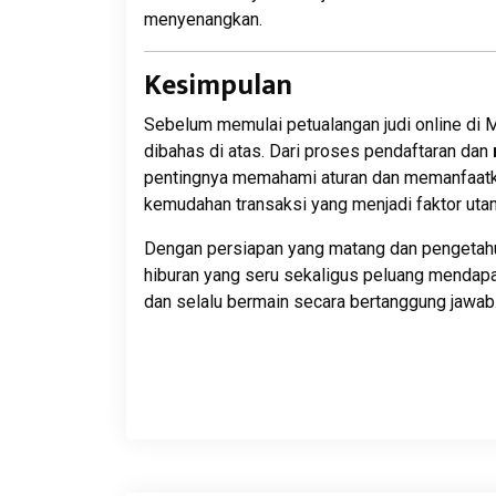
menyenangkan.
Kesimpulan
Sebelum memulai petualangan judi online di
dibahas di atas. Dari proses pendaftaran dan
pentingnya memahami aturan dan memanfaatka
kemudahan transaksi yang menjadi faktor ut
Dengan persiapan yang matang dan pengetah
hiburan yang seru sekaligus peluang mendap
dan selalu bermain secara bertanggung jawab