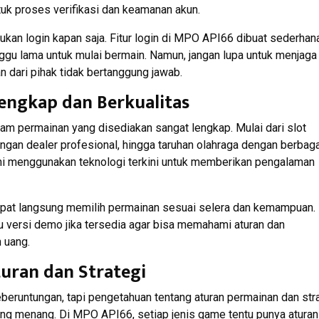
uk proses verifikasi dan keamanan akun.
kan login kapan saja. Fitur login di MPO API66 dibuat sederhan
ggu lama untuk mulai bermain. Namun, jangan lupa untuk menjaga
n dari pihak tidak bertanggung jawab.
Lengkap dan Berkualitas
m permainan yang disediakan sangat lengkap. Mulai dari slot
ngan dealer profesional, hingga taruhan olahraga dengan berbaga
ini menggunakan teknologi terkini untuk memberikan pengalaman
apat langsung memilih permainan sesuai selera dan kemampuan.
 versi demo jika tersedia agar bisa memahami aturan dan
 uang.
uran dan Strategi
eruntungan, tapi pengetahuan tentang aturan permainan dan str
ang menang. Di MPO API66, setiap jenis game tentu punya aturan