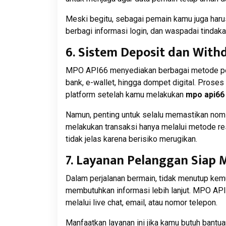
Meski begitu, sebagai pemain kamu juga haru
berbagi informasi login, dan waspadai tinda
6. Sistem Deposit dan Wit
MPO API66 menyediakan berbagai metode pemb
bank, e-wallet, hingga dompet digital. Prose
platform setelah kamu melakukan
mpo api66 
Namun, penting untuk selalu memastikan nomi
melakukan transaksi hanya melalui metode re
tidak jelas karena berisiko merugikan.
7. Layanan Pelanggan Siap
Dalam perjalanan bermain, tidak menutup kem
membutuhkan informasi lebih lanjut. MPO AP
melalui live chat, email, atau nomor telepon.
Manfaatkan layanan ini jika kamu butuh bantua