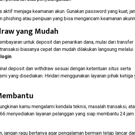
s aktif menjaga keamanan akun. Gunakan password yang kuat, ja
kan phishing atau penipuan yang bisa mengancam keamanan akun
hdraw yang Mudah
ayaran untuk deposit dan penarikan dana, mulai dari transfer
s transaksi biasanya cepat dan mudah dilakukan langsung melalui
login
.
nal deposit dan withdraw sesuai dengan ketentuan situs serta
smi yang disediakan. Hindari menggunakan layanan pihak ketiga
 Membantu
ungkinan kamu mengalami kendala teknis, masalah transaksi, ata
I66 menyediakan layanan pelanggan yang siap membantu 24 jam
n, jangan ragu bertanya agar pengalaman bermain tetap lancar da