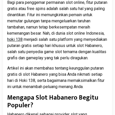
Bagi para penggemar permainan slot online, fitur putaran
gratis atau free spins adalah salah satu hal yang paling
dinantikan. Fitur ini memungkinkan pemain untuk
memutar gulungan tanpa mengeluarkan taruhan
tambahan, namun tetap berkesempatan meraih
kemenangan besar. Nah, di dunia slot online Indonesia,
hoki 138
menjadi salah satu platform yang menyediakan
putaran gratis setiap hari khusus untuk slot Habanero,
salah satu penyedia game slot ternama dengan kualitas
grafis dan gameplay yang tak perlu diragukan.
Artikel ini akan membahas tentang keunggulan putaran
gratis di slot Habanero yang bisa Anda nikmati setiap
hari di Hoki 138, serta bagaimana memaksimalkan fitur
ini untuk menambah peluang menang Anda.
Mengapa Slot Habanero Begitu
Populer?
Habanero dikenal sebagai provider slot yang