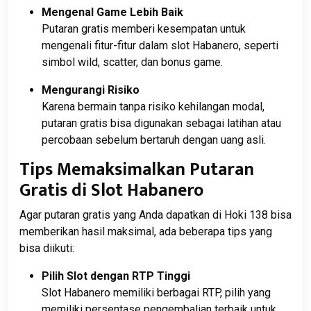
Mengenal Game Lebih Baik
Putaran gratis memberi kesempatan untuk
mengenali fitur-fitur dalam slot Habanero, seperti
simbol wild, scatter, dan bonus game.
Mengurangi Risiko
Karena bermain tanpa risiko kehilangan modal,
putaran gratis bisa digunakan sebagai latihan atau
percobaan sebelum bertaruh dengan uang asli.
Tips Memaksimalkan Putaran
Gratis di Slot Habanero
Agar putaran gratis yang Anda dapatkan di Hoki 138 bisa
memberikan hasil maksimal, ada beberapa tips yang
bisa diikuti:
Pilih Slot dengan RTP Tinggi
Slot Habanero memiliki berbagai RTP, pilih yang
memiliki persentase pengembalian terbaik untuk