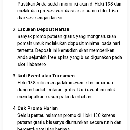
Pastikan Anda sudah memiliki akun di Hoki 138 dan
melakukan proses verifikasi agar semua fitur bisa
diakses dengan lancar.
Lakukan Deposit Harian
Banyak promo putaran gratis yang mengharuskan
pemain untuk melakukan deposit minimal pada hari
tertentu. Deposit ini kemudian akan memberikan
Anda sejumlah free spins yang bisa digunakan pada
slot Habanero.
Ikuti Event atau Turnamen
Hoki 138 rutin mengadakan event dan turnamen
dengan hadiah putaran gratis. Ikuti event ini untuk
mendapatkan kesempatan tambahan.
Cek Promo Harian
Selalu pantau halaman promo di Hoki 138 karena
putaran gratis biasanya diumumkan secara rutin dan
berganti-ganti tiap harinya.