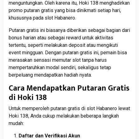
menguntungkan. Oleh karena itu, Hoki 138 menghadirkan
promo putaran gratis yang bisa dinikmati setiap hari,
khususnya pada slot Habanero.
Putaran gratis ini biasanya diberikan sebagai bagian dari
bonus harian atau sebagai reward untuk aktivitas
tertentu, seperti melakukan deposit atau mengikuti
event mingguan. Dengan putaran gratis ini, pemain bisa
merasakan sensasi memutar slot tanpa harus
mempertaruhkan modal sendiri, sekaligus tetap
berpeluang mendapatkan hadiah nyata.
Cara Mendapatkan Putaran Gratis
di Hoki 138
Untuk memperoleh putaran gratis di slot Habanero lewat
Hoki 138, Anda cukup melakukan beberapa langkah
mudah:
Daftar dan Verifikasi Akun