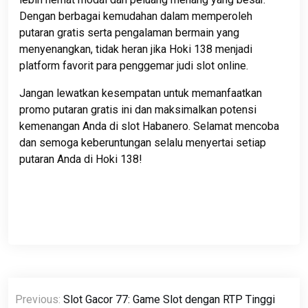
Dengan berbagai kemudahan dalam memperoleh
putaran gratis serta pengalaman bermain yang
menyenangkan, tidak heran jika Hoki 138 menjadi
platform favorit para penggemar judi slot online.
Jangan lewatkan kesempatan untuk memanfaatkan
promo putaran gratis ini dan maksimalkan potensi
kemenangan Anda di slot Habanero. Selamat mencoba
dan semoga keberuntungan selalu menyertai setiap
putaran Anda di Hoki 138!
Post
Previous:
Slot Gacor 77: Game Slot dengan RTP Tinggi