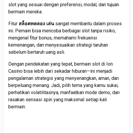
slot yang sesuai dengan preferensi, modal, dan tujuan
bermain mereka.
Fitur
สล็อตทดลอง เล่น
sangat membantu dalam proses
ini. Pemain bisa mencoba berbagai slot tanpa risiko,
mengenal fitur bonus, memahami frekuensi
kemenangan, dan menyesuaikan strategi taruhan
sebelum bertaruh uang asli.
Dengan pendekatan yang tepat, bermain slot di Ion
Casino bisa lebih dari sekadar hiburan—ini menjadi
pengalaman strategis yang menyenangkan, aman, dan
berpeluang menang. Jadi, pilih tema yang kamu sukai,
perhatikan volatilitasnya, manfaatkan mode demo, dan
rasakan sensasi spin yang maksimal setiap kali
bermain.