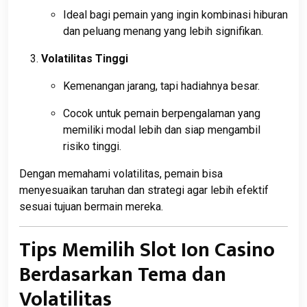
Ideal bagi pemain yang ingin kombinasi hiburan
dan peluang menang yang lebih signifikan.
Volatilitas Tinggi
Kemenangan jarang, tapi hadiahnya besar.
Cocok untuk pemain berpengalaman yang
memiliki modal lebih dan siap mengambil
risiko tinggi.
Dengan memahami volatilitas, pemain bisa
menyesuaikan taruhan dan strategi agar lebih efektif
sesuai tujuan bermain mereka.
Tips Memilih Slot Ion Casino
Berdasarkan Tema dan
Volatilitas