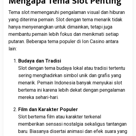
Mengapa Tema Slot Penting
Tema slot memengaruhi pengalaman visual dan hiburan
yang diterima pemain. Slot dengan tema menarik tidak
hanya menyenangkan untuk dimainkan, tetapi juga
membantu pemain lebih fokus dan menikmati setiap
putaran. Beberapa tema populer di Ion Casino antara
lain:
Budaya dan Tradisi
Slot dengan tema budaya lokal atau tradisi tertentu
sering menghadirkan simbol unik dan grafis yang
menarik. Pemain Indonesia banyak menyukai slot
bertema ini karena lebih dekat dengan pengalaman
mereka sehari-hari.
Film dan Karakter Populer
Slot bertema film atau karakter terkenal
memberikan sensasi nostalgia sekaligus tantangan
baru. Biasanya disertai animasi dan efek suara yang