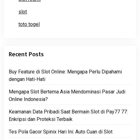
slot
toto togel
Recent Posts
Buy Feature di Slot Online: Mengapa Perlu Dipahami
dengan Hati-Hati
Mengapa Slot Bertema Asia Mendominasi Pasar Judi
Online Indonesia?
Keamanan Data Pribadi Saat Bermain Slot di Pay77 77:
Enkripsi dan Proteksi Terbaik
Tes Pola Gacor Spinix Hari Ini: Auto Cuan di Slot