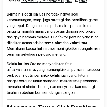
Posted on
December 17, 2025
November 18, 2025
by
admin
Bermain slot di Ion Casino tidak hanya soal
keberuntungan, tetapi juga strategi dan pemilihan game
yang tepat. Dengan ribuan pilihan slot, pemain kerap
bingung memilih mana yang sesuai dengan preferensi
dan gaya bermain mereka. Dua faktor penting yang bisa
dijadikan acuan adalah
tema slot
dan
volatilitas
.
Memahami kedua hal ini bisa meningkatkan pengalaman
bermain sekaligus peluang menang.
Selain itu, Ion Casino menyediakan fitur
สล็อตทดลอง เล่น
, yang memungkinkan pemain mencoba
berbagai slot tanpa risiko kehilangan uang. Fitur ini
sangat berguna untuk mengenal mekanisme permainan,
memahami simbol bonus, dan menyesuaikan strategi
taruhan sebelum bermain dengan uang asli.