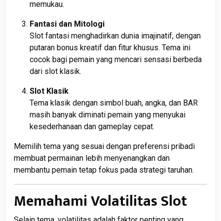
memukau.
Fantasi dan Mitologi
Slot fantasi menghadirkan dunia imajinatif, dengan
putaran bonus kreatif dan fitur khusus. Tema ini
cocok bagi pemain yang mencari sensasi berbeda
dari slot klasik.
Slot Klasik
Tema klasik dengan simbol buah, angka, dan BAR
masih banyak diminati pemain yang menyukai
kesederhanaan dan gameplay cepat.
Memilih tema yang sesuai dengan preferensi pribadi
membuat permainan lebih menyenangkan dan
membantu pemain tetap fokus pada strategi taruhan.
Memahami Volatilitas Slot
Selain tema, volatilitas adalah faktor penting yang