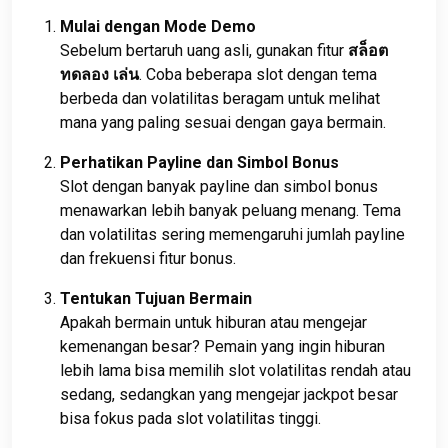
Mulai dengan Mode Demo
Sebelum bertaruh uang asli, gunakan fitur
สล็อต
ทดลอง เล่น
. Coba beberapa slot dengan tema
berbeda dan volatilitas beragam untuk melihat
mana yang paling sesuai dengan gaya bermain.
Perhatikan Payline dan Simbol Bonus
Slot dengan banyak payline dan simbol bonus
menawarkan lebih banyak peluang menang. Tema
dan volatilitas sering memengaruhi jumlah payline
dan frekuensi fitur bonus.
Tentukan Tujuan Bermain
Apakah bermain untuk hiburan atau mengejar
kemenangan besar? Pemain yang ingin hiburan
lebih lama bisa memilih slot volatilitas rendah atau
sedang, sedangkan yang mengejar jackpot besar
bisa fokus pada slot volatilitas tinggi.