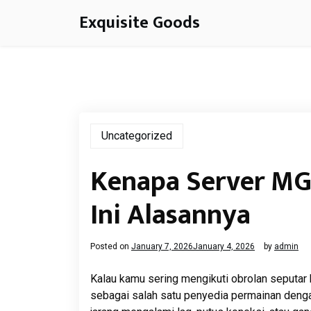
Skip
Exquisite Goods
to
content
Uncategorized
Kenapa Server MG L
Ini Alasannya
Posted on
January 7, 2026
January 4, 2026
by
admin
Kalau kamu sering mengikuti obrolan seputar 
sebagai salah satu penyedia permainan den