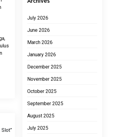
Archives
n
July 2026
June 2026
ga,
March 2026
mulus
an
January 2026
December 2025
November 2025
October 2025
September 2025
August 2025
July 2025
 Slot”