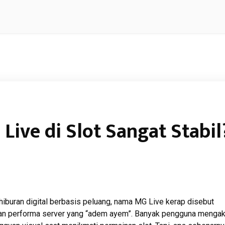
ive di Slot Sangat Stabil
hiburan digital berbasis peluang, nama MG Live kerap disebut
gan performa server yang “adem ayem”. Banyak pengguna menga