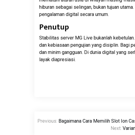
hiburan sebagai selingan, bukan tujuan utama.
pengalaman digital secara umum.
Penutup
Stabilitas server MG Live bukanlah kebetulan. I
dan kebiasaan pengujian yang disiplin. Bagi
dan minim gangguan. Di dunia digital yang serb
layak diapresiasi.
Post
Previous:
Bagaimana Cara Memilih Slot Ion Ca
navigation
Next:
Varia