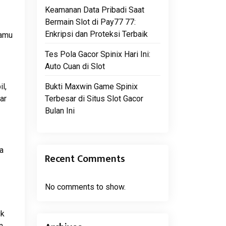
Keamanan Data Pribadi Saat
Bermain Slot di Pay77 77:
Enkripsi dan Proteksi Terbaik
kamu
Tes Pola Gacor Spinix Hari Ini:
Auto Cuan di Slot
l,
Bukti Maxwin Game Spinix
ar
Terbesar di Situs Slot Gacor
Bulan Ini
ma
Recent Comments
No comments to show.
uk
n