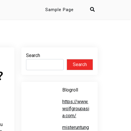
Sample Page
Search
Search
?
Blogroll
https://www.
wolfgroupasi
a.com/
ku
misteruntung