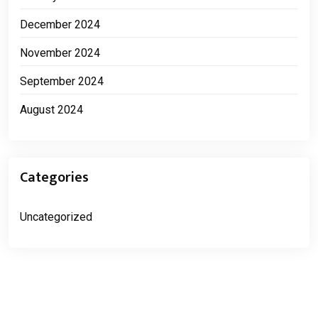
December 2024
November 2024
September 2024
August 2024
Categories
Uncategorized