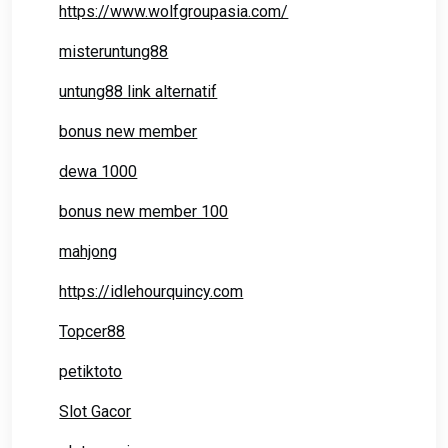
https://www.wolfgroupasia.com/
misteruntung88
untung88 link alternatif
bonus new member
dewa 1000
bonus new member 100
mahjong
https://idlehourquincy.com
Topcer88
petiktoto
Slot Gacor