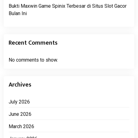
Bukti Maxwin Game Spinix Terbesar di Situs Slot Gacor
Bulan Ini
Recent Comments
No comments to show.
Archives
July 2026
June 2026
March 2026