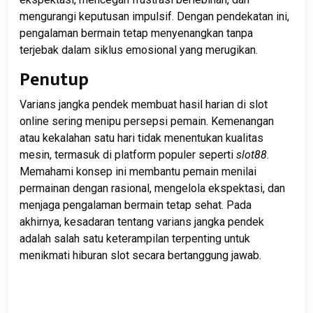
mengurangi keputusan impulsif. Dengan pendekatan ini,
pengalaman bermain tetap menyenangkan tanpa
terjebak dalam siklus emosional yang merugikan.
Penutup
Varians jangka pendek membuat hasil harian di slot
online sering menipu persepsi pemain. Kemenangan
atau kekalahan satu hari tidak menentukan kualitas
mesin, termasuk di platform populer seperti
slot88
.
Memahami konsep ini membantu pemain menilai
permainan dengan rasional, mengelola ekspektasi, dan
menjaga pengalaman bermain tetap sehat. Pada
akhirnya, kesadaran tentang varians jangka pendek
adalah salah satu keterampilan terpenting untuk
menikmati hiburan slot secara bertanggung jawab.