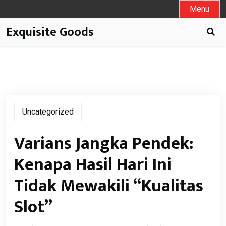
Skip
Menu
to
Exquisite Goods
content
Uncategorized
Varians Jangka Pendek:
Kenapa Hasil Hari Ini
Tidak Mewakili “Kualitas
Slot”