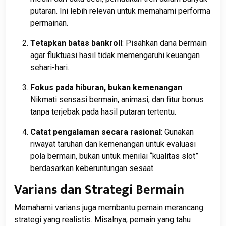
putaran. Ini lebih relevan untuk memahami performa
permainan.
Tetapkan batas bankroll
: Pisahkan dana bermain
agar fluktuasi hasil tidak memengaruhi keuangan
sehari-hari.
Fokus pada hiburan, bukan kemenangan
:
Nikmati sensasi bermain, animasi, dan fitur bonus
tanpa terjebak pada hasil putaran tertentu.
Catat pengalaman secara rasional
: Gunakan
riwayat taruhan dan kemenangan untuk evaluasi
pola bermain, bukan untuk menilai “kualitas slot”
berdasarkan keberuntungan sesaat.
Varians dan Strategi Bermain
Memahami varians juga membantu pemain merancang
strategi yang realistis. Misalnya, pemain yang tahu