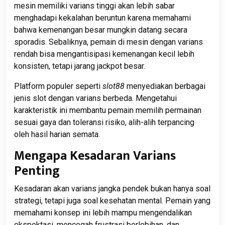
mesin memiliki varians tinggi akan lebih sabar
menghadapi kekalahan beruntun karena memahami
bahwa kemenangan besar mungkin datang secara
sporadis. Sebaliknya, pemain di mesin dengan varians
rendah bisa mengantisipasi kemenangan kecil lebih
konsisten, tetapi jarang jackpot besar.
Platform populer seperti
slot88
menyediakan berbagai
jenis slot dengan varians berbeda. Mengetahui
karakteristik ini membantu pemain memilih permainan
sesuai gaya dan toleransi risiko, alih-alih terpancing
oleh hasil harian semata.
Mengapa Kesadaran Varians
Penting
Kesadaran akan varians jangka pendek bukan hanya soal
strategi, tetapi juga soal kesehatan mental. Pemain yang
memahami konsep ini lebih mampu mengendalikan
ekspektasi, mencegah frustrasi berlebihan, dan